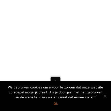
We gebruiken cookies om ervoor te zorgen dat onze website
zo soepel mogelijk draait. Als je doorgaat met het gebruiken
van de website, gaan we er vanuit dat ermee instemt.
2023 © COPYRIGHT SHOOT66.
Ok